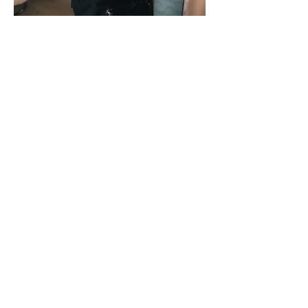
Alex Carla
»Die Energie aus dem Yoga in den
künstlerischen Prozess des Malens zu
bringen ist für mich eine besondere
Form des Selbstausdrucks. Man kann
sich mit seinen Gedanken und
Emotionen verbinden & sich dann mit
Farben, Formen & Texturen
ausdrücken ohne sprechen zu
müssen. Für mich die perfekte
Kombination, um für ein paar
Stunden den Fokus auf sich zu
richten.«
About Alex